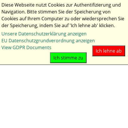
Diese Webseite nutzt Cookies zur Authentifizierung und
Navigation. Bitte stimmen Sie der Speicherung von
Cookies auf Ihrem Computer zu oder wiedersprechen Sie
der Speicherung, indem Sie auf 'Ich lehne ab' klicken.
Unsere Datenschutzerklärung anzeigen
Aktuelles
EU Datenschutzgrundverordnung anzeigen
Hof
View GDPR Documents
Ich lehne ab
Anfahrt
Ich stimme zu
Impressionen
Kontakt
Hunde
Zuchtziel
Welpen
Hündin Nava
Rüde Beau
Aufzucht & Abgabe
Ernährung & Gesundheit
Checkliste für Welpenkäufer
Pferde