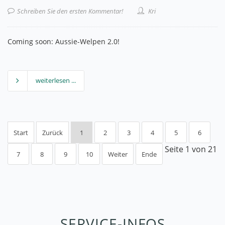
Schreiben Sie den ersten Kommentar!
Kri
Coming soon: Aussie-Welpen 2.0!
weiterlesen ...
Start
Zurück
1
2
3
4
5
6
Seite 1 von 21
7
8
9
10
Weiter
Ende
SERVICE-INFOS