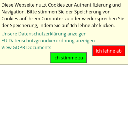
Diese Webseite nutzt Cookies zur Authentifizierung und
Navigation. Bitte stimmen Sie der Speicherung von
Cookies auf Ihrem Computer zu oder wiedersprechen Sie
der Speicherung, indem Sie auf 'Ich lehne ab' klicken.
Unsere Datenschutzerklärung anzeigen
Aktuelles
EU Datenschutzgrundverordnung anzeigen
Hof
View GDPR Documents
Ich lehne ab
Anfahrt
Ich stimme zu
Impressionen
Kontakt
Hunde
Zuchtziel
Welpen
Hündin Nava
Rüde Beau
Aufzucht & Abgabe
Ernährung & Gesundheit
Checkliste für Welpenkäufer
Pferde