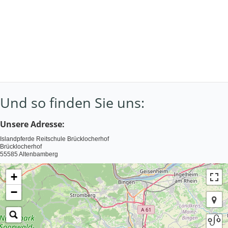
Jahresprogramm
Newsletter
Fotos
Reitrouten
Links
Kontakt
Facebook-Seite
Und so finden Sie uns:
Unsere Adresse:
Islandpferde Reitschule Brücklocherhof
Brücklocherhof
55585 Altenbamberg
+
−