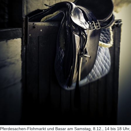
Pferdesachen-Flohmarkt und Basar am Samstag, 8.12., 14 bis 18 Uhr,