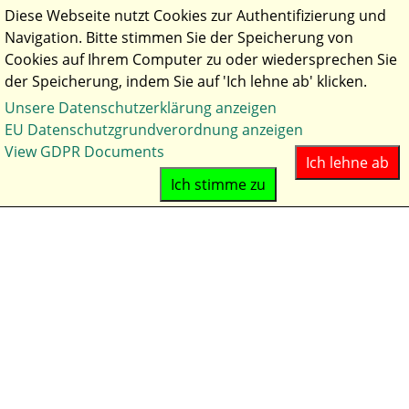
Diese Webseite nutzt Cookies zur Authentifizierung und
Navigation. Bitte stimmen Sie der Speicherung von
Cookies auf Ihrem Computer zu oder wiedersprechen Sie
der Speicherung, indem Sie auf 'Ich lehne ab' klicken.
Unsere Datenschutzerklärung anzeigen
Aktuelles
EU Datenschutzgrundverordnung anzeigen
Hof
View GDPR Documents
Ich lehne ab
Anfahrt
Ich stimme zu
Impressionen
Kontakt
Hunde
Zuchtziel
Welpen
Hündin Nava
Rüde Beau
Aufzucht & Abgabe
Ernährung & Gesundheit
Checkliste für Welpenkäufer
Pferde